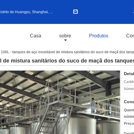
ito de Huangpu, Shanghai, China
Casa
sobre
Produtos
Con
100L - tanques de aço inoxidável de mistura sanitários do suco de maçã dos ta
el de mistura sanitários do suco de maçã dos tanqu
Deta
Certif
Númer
Cond
Quant
mínim
Preço
Detal