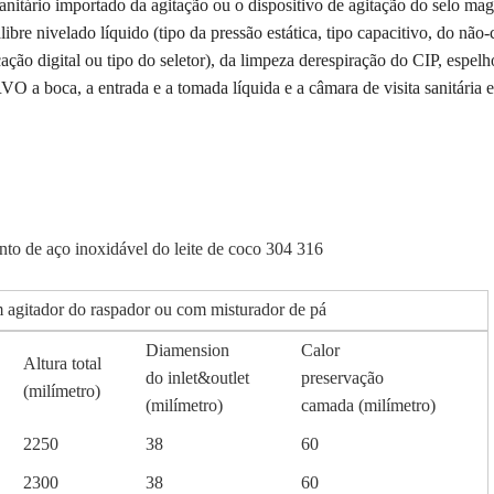
nitário importado da agitação ou o dispositivo de agitação do selo mag
re nivelado líquido (tipo da pressão estática, tipo capacitivo, do não-c
ação digital ou tipo do seletor), da limpeza derespiração do CIP, espelh
VO a boca, a entrada e a tomada líquida e a câmara de visita sanitária e
to de aço inoxidável do leite de coco 304 316
 agitador do raspador ou com misturador de pá
Diamension
Calor
Altura total
do inlet&outlet
preservação
(milímetro)
(milímetro)
camada (milímetro)
2250
38
60
2300
38
60