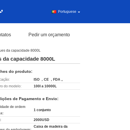
Portuguese
tatos
Pedir um orçamento
nques da capacidade 8000L
es da capacidade 8000L
lhes do produto:
icação:
ISO ，CE ，FDA 。
o do modelo:
100l a 10000L
ições de Pagamento e Envio:
idade de ordem
1 conjunto
a:
:
2000USD
Caixa de madeira da
hes da embalagem: