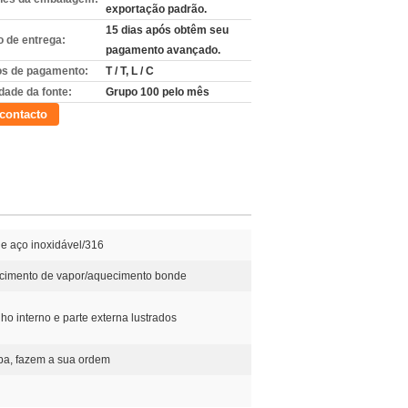
exportação padrão.
15 dias após obtêm seu
 de entrega:
pagamento avançado.
s de pagamento:
T / T, L / C
dade da fonte:
Grupo 100 pelo mês
contacto
e aço inoxidável/316
cimento de vapor/aquecimento bonde
ho interno e parte externa lustrados
pa, fazem a sua ordem