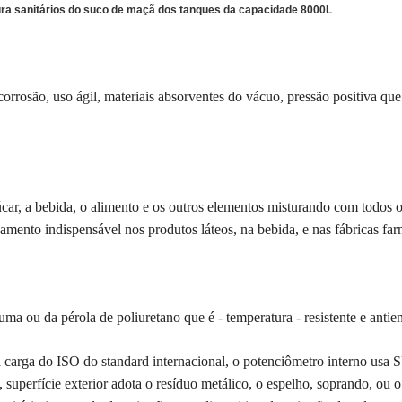
tura sanitários do suco de maçã dos tanques da capacidade 8000L
corrosão, uso ágil, materiais absorventes do vácuo, pressão positiva que 
úcar, a bebida, o alimento e os outros elementos misturando com todos o
ento indispensável nos produtos láteos, na bebida, e nas fábricas far
uma ou da pérola de poliuretano que é - temperatura - resistente e antie
 carga do ISO do standard internacional, o potenciômetro interno us
 superfície exterior adota o resíduo metálico, o espelho, soprando, ou 