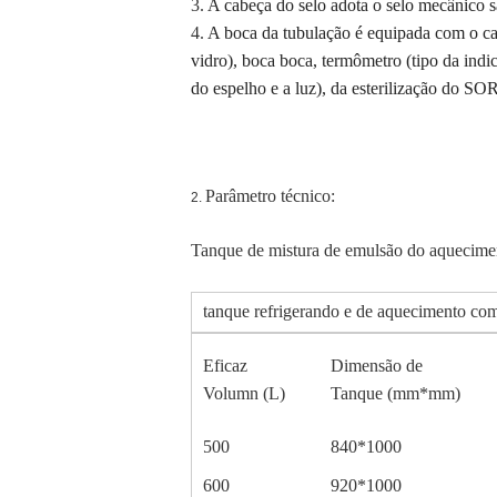
3.
A cabeça do selo adota o selo mecânico sa
4.
A boca da tubulação é equipada com o calib
vidro), boca boca, termômetro (tipo da indic
do espelho e a luz), da esterilização do SOR
Parâmetro técnico:
2.
Tanque de mistura de emulsão do aquecimen
tanque refrigerando e de aquecimento com
Eficaz
Dimensão de
Volumn (L)
Tanque (mm*mm)
500
840*1000
600
920*1000