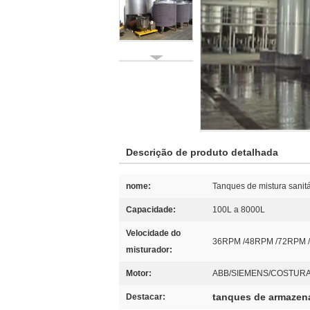
Descrição de produto detalhada
nome:
Tanques de mistura sanit
Capacidade:
100L a 8000L
Velocidade do
36RPM /48RPM /72RPM 
misturador:
Motor:
ABB/SIEMENS/COSTUR
tanques de armazen
Destacar: