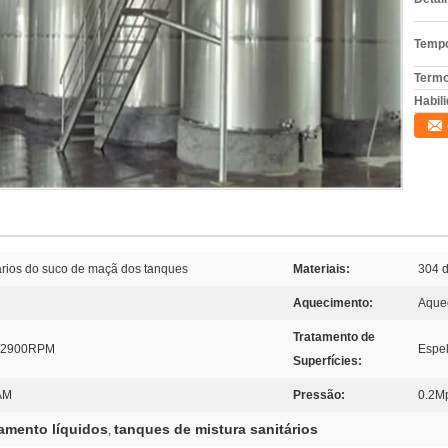
Tempo
Termo
Habili
ários do suco de maçã dos tanques
Materiais:
304 d
Aquecimento:
Aque
Tratamento de
/2900RPM
Espel
Superfícies:
AM
Pressão:
0.2M
amento líquidos
tanques de mistura sanitários
,