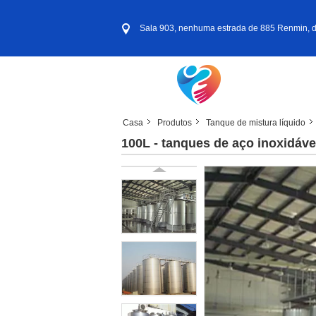
Sala 903, nenhuma estrada de 885 Renmin, distr
Casa
Produtos
Tanque de mistura líquido
100L - tanques de aço inoxidáv